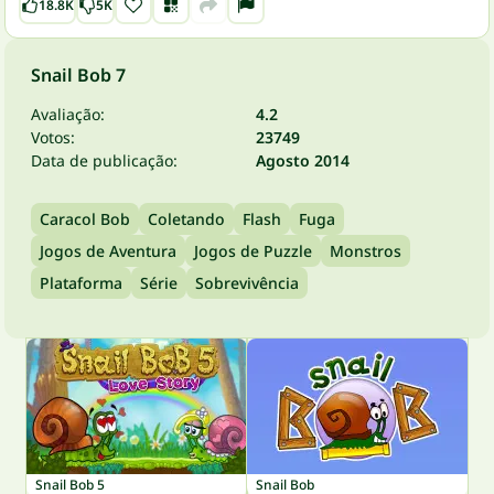
18.8K
5K
Snail Bob 7
Avaliação:
4.2
Votos:
23749
Data de publicação:
Agosto 2014
Caracol Bob
Coletando
Flash
Fuga
Jogos de Aventura
Jogos de Puzzle
Monstros
Plataforma
Série
Sobrevivência
Snail Bob 5
Snail Bob