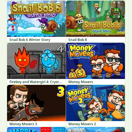
Snail Bob 6 Winter Story
Snail Bob 8
Fireboy and Watergirl 4: Crystal Temple
Money Movers
Money Movers 3
Money Movers 2