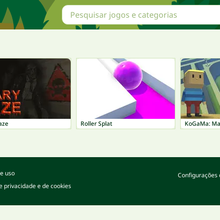
aze
Roller Splat
KoGaMa: Ma
e uso
Configurações 
de privacidade e de cookies