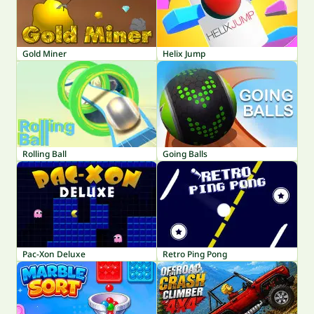
Gold Miner
Helix Jump
Rolling Ball
Going Balls
Pac-Xon Deluxe
Retro Ping Pong