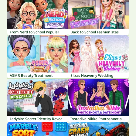
From Nerd to School Popular
Back to School Fashionistas
ASMR Beauty Treatment
Elizas Heavenly Wedding
Ladybird Secret Identity Revealed
Instadiva Nikke Photoshoot and Date Night