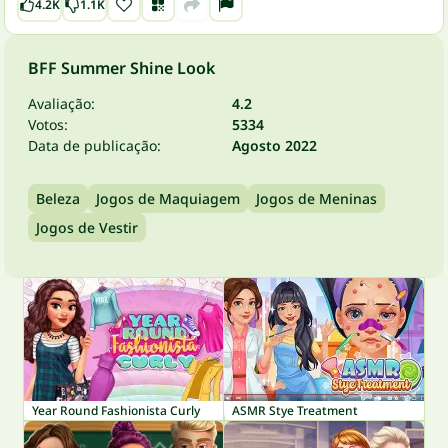
4.2K
1.1K
BFF Summer Shine Look
Avaliação:
4.2
Votos:
5334
Data de publicação:
Agosto 2022
Beleza
Jogos de Maquiagem
Jogos de Meninas
Jogos de Vestir
Year Round Fashionista Curly
ASMR Stye Treatment