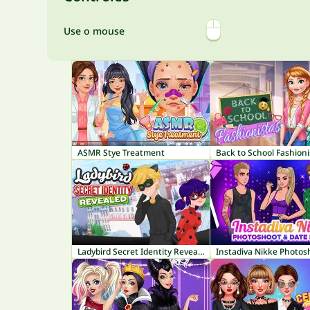
Use o mouse
ASMR Stye Treatment
Back to School Fashioni
Ladybird Secret Identity Revealed