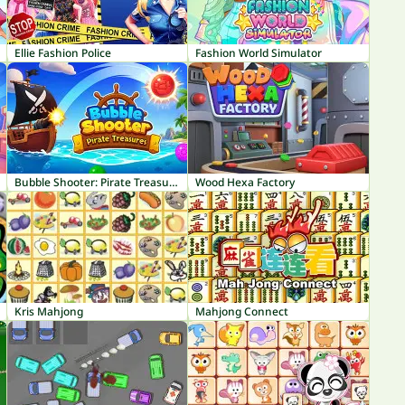
Ellie Fashion Police
Fashion World Simulator
Bubble Shooter: Pirate Treasures
Wood Hexa Factory
Kris Mahjong
Mahjong Connect