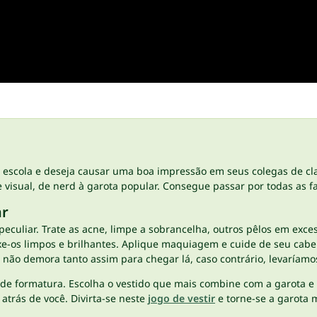
a escola e deseja causar uma boa impressão em seus colegas de cl
sual, de nerd à garota popular. Consegue passar por todas as fa
ar
peculiar. Trate as acne, limpe a sobrancelha, outros pêlos em exc
eixe-os limpos e brilhantes. Aplique maquiagem e cuide de seu ca
o não demora tanto assim para chegar lá, caso contrário, levaríamo
ça de formatura. Escolha o vestido que mais combine com a garota
atrás de você. Divirta-se neste
jogo de vestir
e torne-se a garota 