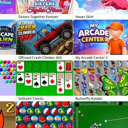
Sisters Together Forever
Hover Skirt
Offroad Crash Climber 4X4
My Arcade Center 2
Solitaire Classic
Butterfly Kyodai