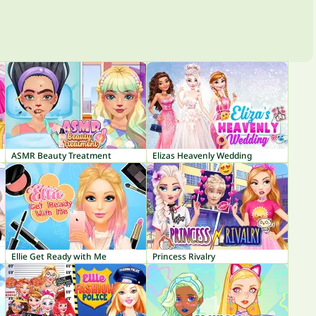
ASMR Beauty Treatment
Elizas Heavenly Wedding
Ellie Get Ready with Me
Princess Rivalry