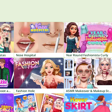
stas
Nose Hospital
Year Round Fashionista Curly
Instadiva Nikke Photoshoot and Date Night
Fashion Holic
ASMR Makeover & Makeup Studio