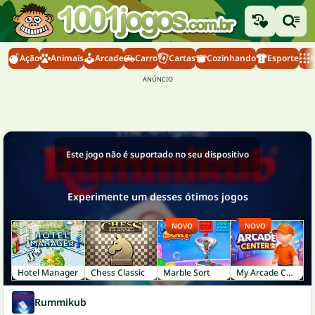
Ação
Animais
Arcade
Carro
Cartas
Cozinhando
Esporte
M
Este jogo não é suportado no seu dispositivo
Experimente um desses ótimos jogos
NOVO
NOVO
Hotel Manager
Chess Classic
Marble Sort
My Arcade Center 2
Rummikub