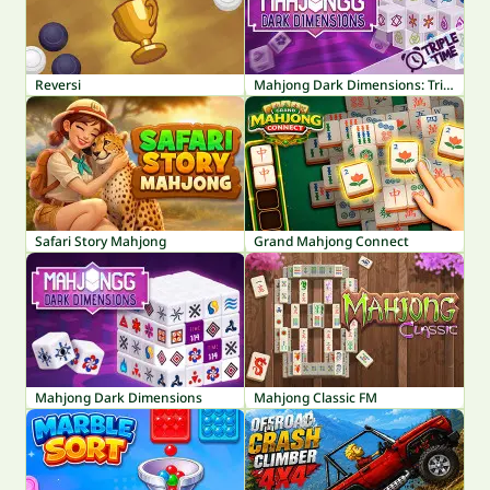
Reversi
Mahjong Dark Dimensions: Triple Time
Safari Story Mahjong
Grand Mahjong Connect
Mahjong Dark Dimensions
Mahjong Classic FM