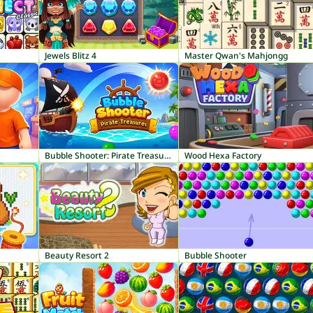
Jewels Blitz 4
Master Qwan's Mahjongg
Bubble Shooter: Pirate Treasures
Wood Hexa Factory
Beauty Resort 2
Bubble Shooter