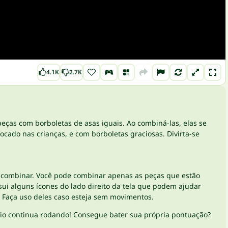
4.1K
2.7K
peças com borboletas de asas iguais. Ao combiná-las, elas se
ocado nas crianças, e com borboletas graciosas. Divirta-se
a combinar. Você pode combinar apenas as peças que estão
sui alguns ícones do lado direito da tela que podem ajudar
o. Faça uso deles caso esteja sem movimentos.
gio continua rodando! Consegue bater sua própria pontuação?