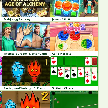
MahJongg Alchemy
Jewels Blitz 6
Hospital Surgeon: Doctor Game
Cake Merge 2
Fireboy and Watergirl 1: Forest Temple
Solitaire Classic