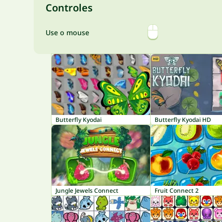
Controles
Use o mouse
Butterfly Kyodai
Butterfly Kyodai HD
Jungle Jewels Connect
Fruit Connect 2