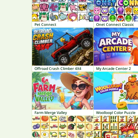
Pet Connect
Onet Connect Classic
Offroad Crash Climber 4X4
My Arcade Center 2
Farm Merge Valley
Woolloop! Color Puzzle