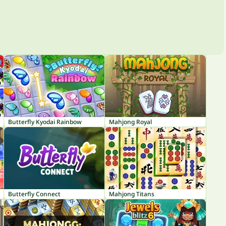
Butterfly Kyodai Rainbow
Mahjong Royal
Butterfly Connect
Mahjong Titans