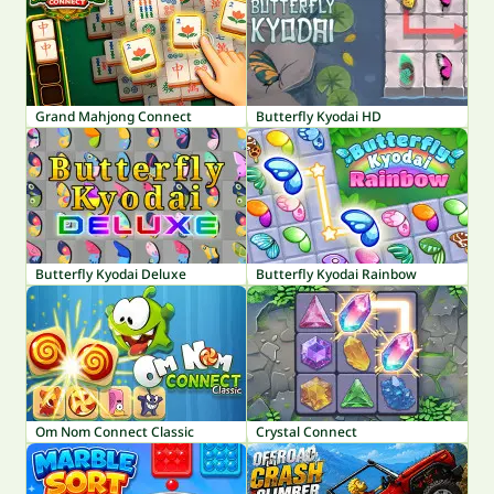
Grand Mahjong Connect
Butterfly Kyodai HD
Butterfly Kyodai Deluxe
Butterfly Kyodai Rainbow
Om Nom Connect Classic
Crystal Connect