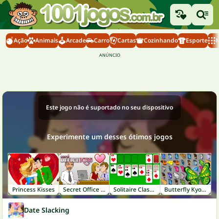
Ação
Animais
Arcade
Carro
Cartas
Cozinhando
Esporte
M
Este jogo não é suportado no seu dispositivo
Experimente um desses ótimos jogos
Princess Kisses
Secret Office Kissing
Solitaire Classic
Butterfly Kyodai
Date Slacking