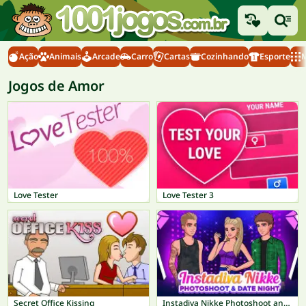
Ação
Animais
Arcade
Carro
Cartas
Cozinhando
Esporte
M
Jogos de Amor
Love Tester
Love Tester 3
Secret Office Kissing
Instadiva Nikke Photoshoot and Date Night