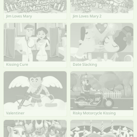
Jim Loves Mary
Jim Loves Mary 2
Kissing Cure
Date Slacking
Valentiner
Risky Motorcycle Kissing