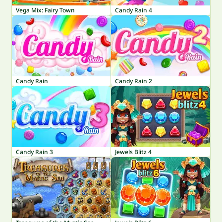
Vega Mix: Fairy Town
Candy Rain 4
Candy Rain
Candy Rain 2
Candy Rain 3
Jewels Blitz 4