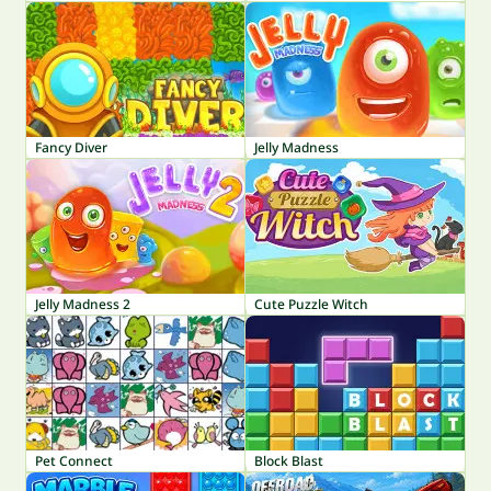
Fancy Diver
Jelly Madness
Jelly Madness 2
Cute Puzzle Witch
Pet Connect
Block Blast