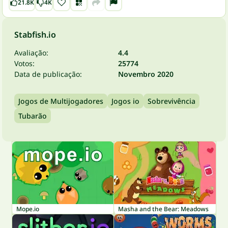
21.8K
4K
Stabfish.io
Avaliação:
4.4
Votos:
25774
Data de publicação:
Novembro 2020
Jogos de Multijogadores
Jogos io
Sobrevivência
Tubarão
Mope.io
Masha and the Bear: Meadows