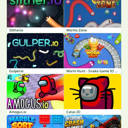
Slither.io
Worms Zone
Gulper.io
Worm Hunt - Snake Game IO Zone
Amogus.io
Catac.IO