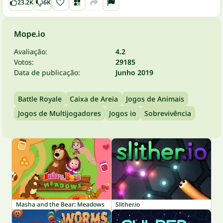
23.2K
6K
Mope.io
Avaliação:
4.2
Votos:
29185
Data de publicação:
Junho 2019
Battle Royale
Caixa de Areia
Jogos de Animais
Jogos de Multijogadores
Jogos io
Sobrevivência
Masha and the Bear: Meadows
Slither.io