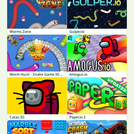
Worms Zone
Gulper.io
Worm Hunt - Snake Game IO Zone
Amogus.io
Catac.IO
Paper.io 2