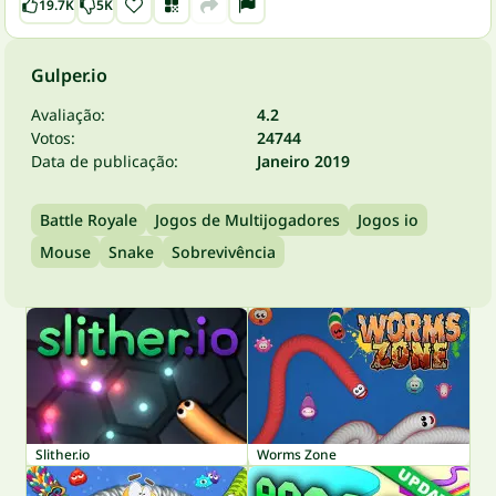
19.7K
5K
Gulper.io
Avaliação:
4.2
Votos:
24744
Data de publicação:
Janeiro 2019
Battle Royale
Jogos de Multijogadores
Jogos io
Mouse
Snake
Sobrevivência
Slither.io
Worms Zone