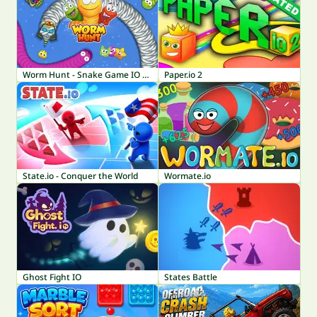
Worm Hunt - Snake Game IO Zone
Paper.io 2
State.io - Conquer the World
Wormate.io
Ghost Fight IO
States Battle