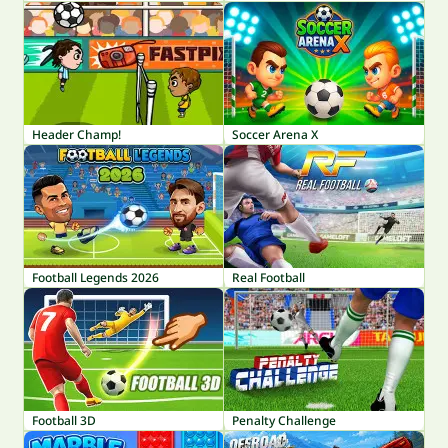
Header Champ!
Soccer Arena X
Football Legends 2026
Real Football
Football 3D
Penalty Challenge