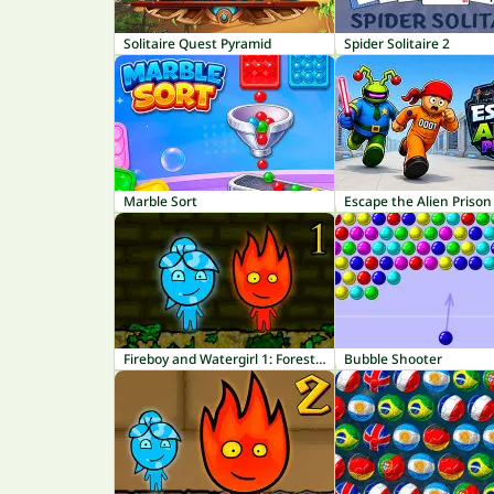
Solitaire Quest Pyramid
Spider Solitaire 2
Marble Sort
Escape the Alien Prison
Fireboy and Watergirl 1: Forest Temple
Bubble Shooter