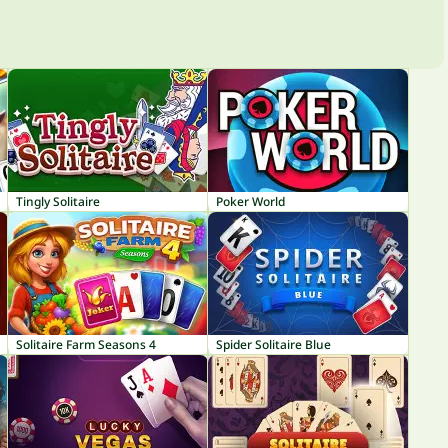
Tingly Solitaire
Poker World
Solitaire Farm Seasons 4
Spider Solitaire Blue