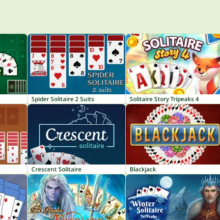
Spider Solitaire 2 Suits
Solitaire Story Tripeaks 4
Crescent Solitaire
Blackjack