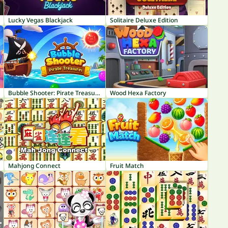
Lucky Vegas Blackjack
Solitaire Deluxe Edition
Bubble Shooter: Pirate Treasures
Wood Hexa Factory
Mahjong Connect
Fruit Match