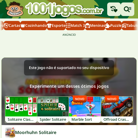
ro
Cartas
Cozinhando
Esporte
Match 3
Meninas
Puzzle
Tabule
Este jogo não é suportado no seu dispositivo
Experimente um desses ótimos jogos
NOVO
NOVO
Solitaire Classic
Spider Solitaire
Marble Sort
Offroad Crash Climber 4X4
Moorhuhn Solitaire