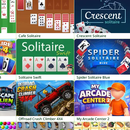
Cafe Solitaire
Crescent Solitaire
4
Solitaire Swift
Spider Solitaire Blue
Offroad Crash Climber 4X4
My Arcade Center 2