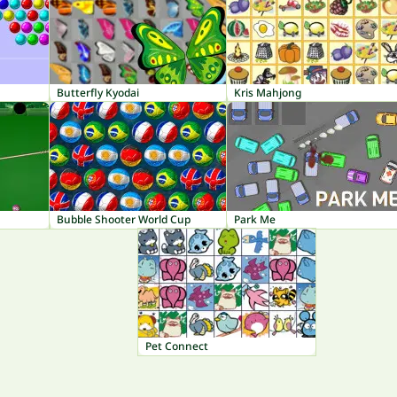
Butterfly Kyodai
Kris Mahjong
Bubble Shooter World Cup
Park Me
Pet Connect