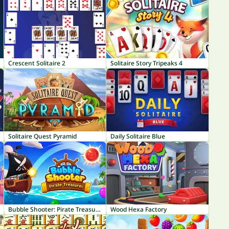
Crescent Solitaire 2
Solitaire Story Tripeaks 4
Solitaire Quest Pyramid
Daily Solitaire Blue
Bubble Shooter: Pirate Treasures
Wood Hexa Factory