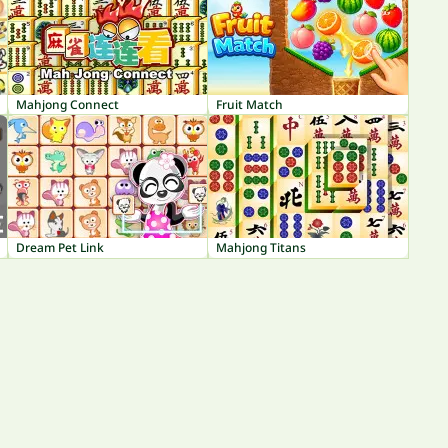
Mahjong Connect
Fruit Match
Dream Pet Link
Mahjong Titans