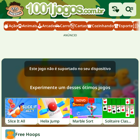
Ação
Animais
Arcade
Carro
Cartas
Cozinhando
Esporte
M
Este jogo não é suportado no seu dispositivo
Experimente um desses ótimos jogos
NOVO
Slice It All
Helix Jump
Marble Sort
Solitaire Classic
Free Hoops