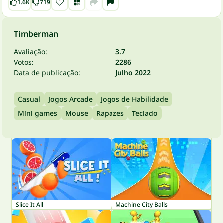
1.6K
719
Timberman
Avaliação:
3.7
Votos:
2286
Data de publicação:
Julho 2022
Casual
Jogos Arcade
Jogos de Habilidade
Mini games
Mouse
Rapazes
Teclado
Slice It All
Machine City Balls