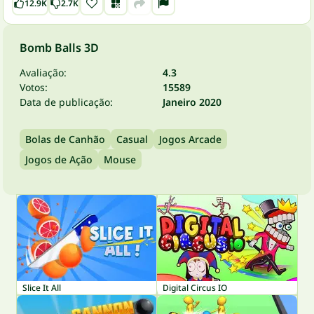
12.9K
2.7K
Bomb Balls 3D
Avaliação:
4.3
Votos:
15589
Data de publicação:
Janeiro 2020
Bolas de Canhão
Casual
Jogos Arcade
Jogos de Ação
Mouse
Slice It All
Digital Circus IO