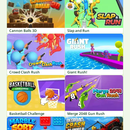
Cannon Balls 3D
Slap and Run
Crowd Clash Rush
Giant Rush!
Basketball Challenge
Merge 2048 Gun Rush