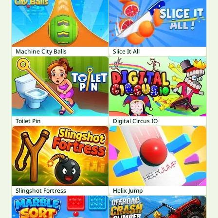
Machine City Balls
Slice It All
Toilet Pin
Digital Circus IO
Slingshot Fortress
Helix Jump