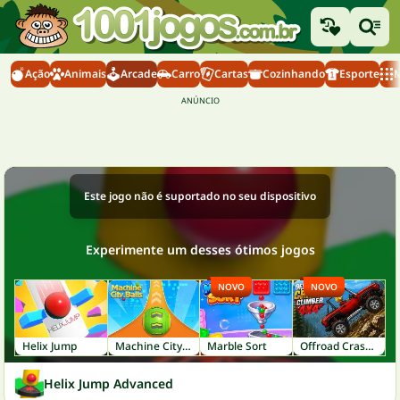
Ação
Animais
Arcade
Carro
Cartas
Cozinhando
Esporte
M
Este jogo não é suportado no seu dispositivo
Experimente um desses ótimos jogos
NOVO
NOVO
Helix Jump
Machine City Balls
Marble Sort
Offroad Crash Climber 4X4
Helix Jump Advanced