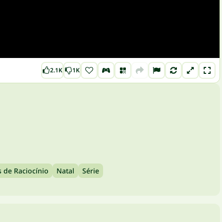
2.1K
1K
 de Raciocínio
Natal
Série