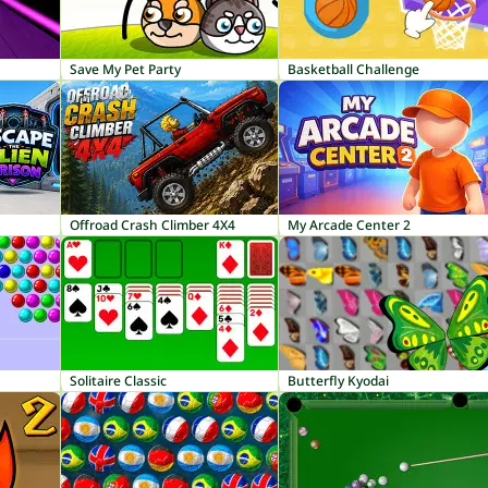
Save My Pet Party
Basketball Challenge
Offroad Crash Climber 4X4
My Arcade Center 2
Solitaire Classic
Butterfly Kyodai