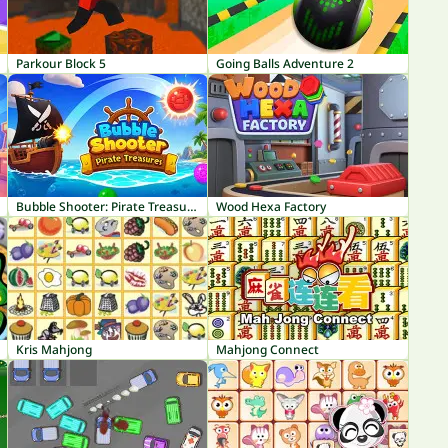
Parkour Block 5
Going Balls Adventure 2
Bubble Shooter: Pirate Treasures
Wood Hexa Factory
Kris Mahjong
Mahjong Connect