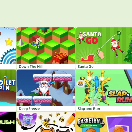
Down The Hill
Santa Go
Deep Freeze
Slap and Run