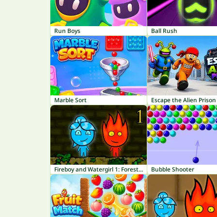
Run Boys
Ball Rush
Marble Sort
Escape the Alien Prison
Fireboy and Watergirl 1: Forest Temple
Bubble Shooter