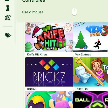
Use o mouse
Knife Hit Xmas
Vex 3 xmas
BrickZ
Toilet Pin