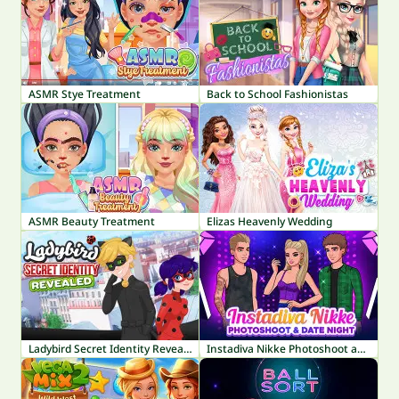
ASMR Stye Treatment
Back to School Fashionistas
ASMR Beauty Treatment
Elizas Heavenly Wedding
Ladybird Secret Identity Revealed
Instadiva Nikke Photoshoot and Date Night