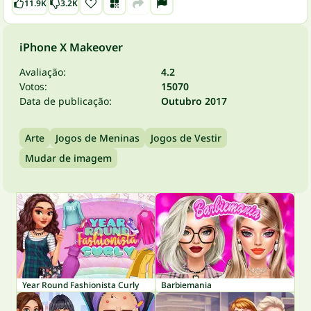
11.9K
3.2K
iPhone X Makeover
Avaliação:
4.2
Votos:
15070
Data de publicação:
Outubro 2017
Arte
Jogos de Meninas
Jogos de Vestir
Mudar de imagem
Year Round Fashionista Curly
Barbiemania