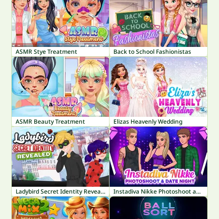
ASMR Stye Treatment
Back to School Fashionistas
ASMR Beauty Treatment
Elizas Heavenly Wedding
Ladybird Secret Identity Revealed
Instadiva Nikke Photoshoot and Date Night