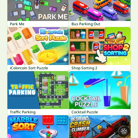
Park Me
Bus Parking Out
iColorcoin Sort Puzzle
Shop Sorting 2
Traffic Parking
Cocktail Puzzle