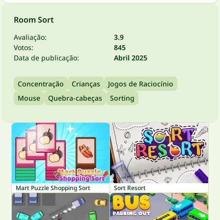
Room Sort
Avaliação:
3.9
Votos:
845
Data de publicação:
Abril 2025
Concentração
Crianças
Jogos de Raciocínio
Mouse
Quebra-cabeças
Sorting
Mart Puzzle Shopping Sort
Sort Resort