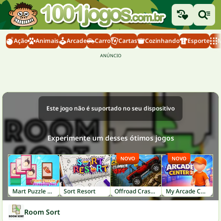
Ação
Animais
Arcade
Carro
Cartas
Cozinhando
Esporte
M
Este jogo não é suportado no seu dispositivo
Experimente um desses ótimos jogos
NOVO
NOVO
Mart Puzzle Shopping Sort
Sort Resort
Offroad Crash Climber 4X4
My Arcade Center 2
Room Sort