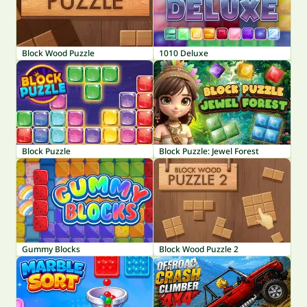
Block Wood Puzzle
1010 Deluxe
Block Puzzle
Block Puzzle: Jewel Forest
Gummy Blocks
Block Wood Puzzle 2