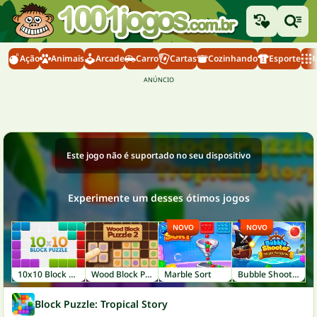
Ação
Animais
Arcade
Carro
Cartas
Cozinhando
Esporte
M
Este jogo não é suportado no seu dispositivo
Experimente um desses ótimos jogos
NOVO
NOVO
10x10 Block Puzzle
Wood Block Puzzle 2
Marble Sort
Bubble Shooter: Pirate Treasures
Block Puzzle: Tropical Story