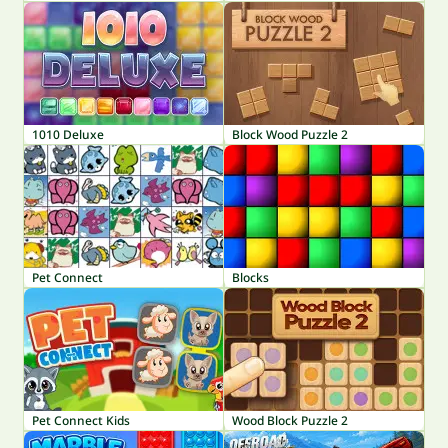
1010 Deluxe
Block Wood Puzzle 2
Pet Connect
Blocks
Pet Connect Kids
Wood Block Puzzle 2