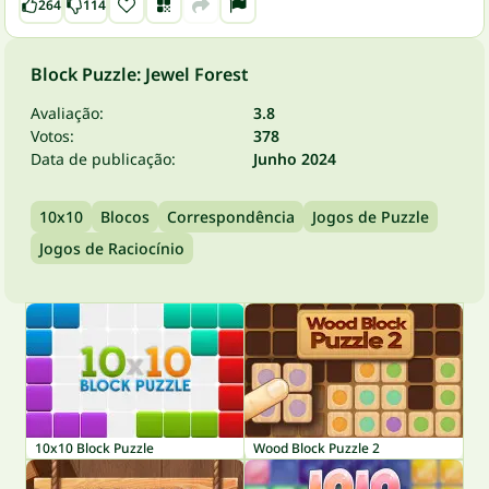
264
114
Block Puzzle: Jewel Forest
Avaliação:
3.8
Votos:
378
Data de publicação:
Junho 2024
10x10
Blocos
Correspondência
Jogos de Puzzle
Jogos de Raciocínio
10x10 Block Puzzle
Wood Block Puzzle 2