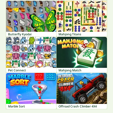
Butterfly Kyodai
Mahjong Titans
Pet Connect
Mahjong Match
Marble Sort
Offroad Crash Climber 4X4