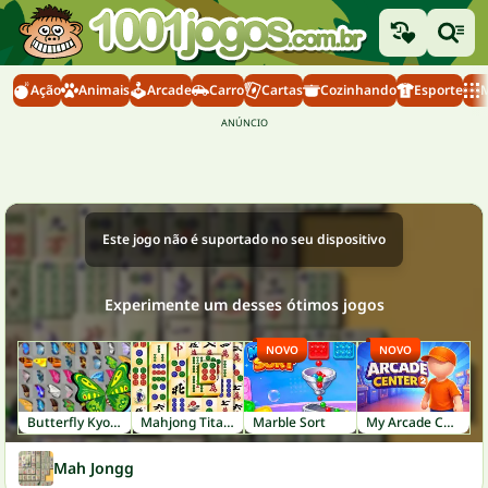
Ação
Animais
Arcade
Carro
Cartas
Cozinhando
Esporte
M
Este jogo não é suportado no seu dispositivo
Experimente um desses ótimos jogos
NOVO
NOVO
Butterfly Kyodai
Mahjong Titans
Marble Sort
My Arcade Center 2
Mah Jongg