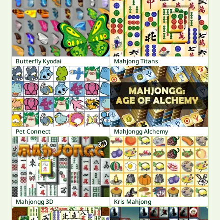
Butterfly Kyodai
Mahjong Titans
Pet Connect
MahJongg Alchemy
Mahjongg 3D
Kris Mahjong