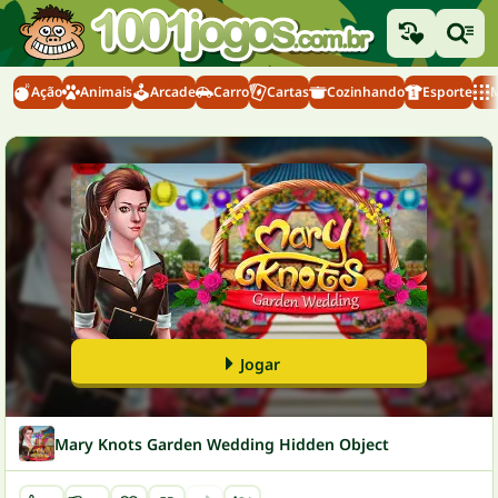
Ação
Animais
Arcade
Carro
Cartas
Cozinhando
Esporte
M
Jogar
Mary Knots Garden Wedding Hidden Object