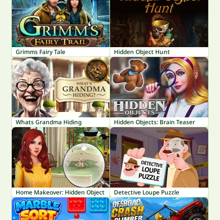
Grimms Fairy Tale
Hidden Object Hunt
Whats Grandma Hiding
Hidden Objects: Brain Teaser
Home Makeover: Hidden Object
Detective Loupe Puzzle