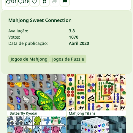
751
319
Mahjong Sweet Connection
Avaliação:
3.8
Votos:
1070
Data de publicação:
Abril 2020
Jogos de Mahjong
Jogos de Puzzle
Butterfly Kyodai
Mahjong Titans