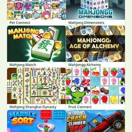
Pet Connect
Mahjong Dimensions
Mahjong Match
MahJongg Alchemy
Mahjong Shanghai Dynasty
Fruit Connect