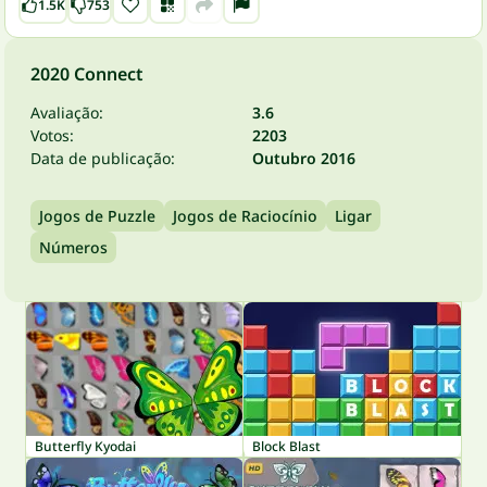
1.5K
753
2020 Connect
Avaliação:
3.6
Votos:
2203
Data de publicação:
Outubro 2016
Jogos de Puzzle
Jogos de Raciocínio
Ligar
Números
Butterfly Kyodai
Block Blast