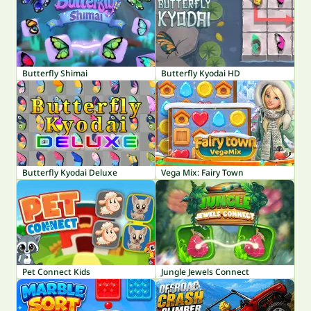
Butterfly Shimai
Butterfly Kyodai HD
Butterfly Kyodai Deluxe
Vega Mix: Fairy Town
Pet Connect Kids
Jungle Jewels Connect