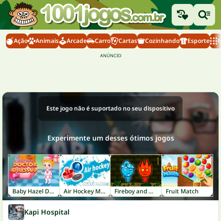
Ação
Animais
Arcade
Carro
Cartas
Cozinhando
Esporte
M
Este jogo não é suportado no seu dispositivo
Experimente um desses ótimos jogos
Baby Hazel Doctor Dressup
Air Hockey Multiplayer
Fireboy and Watergirl 1: Forest Temple
Fruit Match
Kapi Hospital