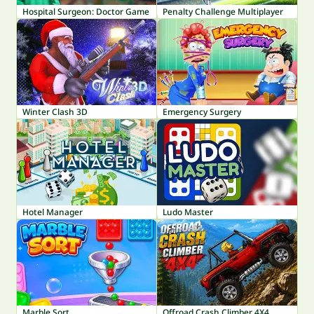
Hospital Surgeon: Doctor Game
Penalty Challenge Multiplayer
Winter Clash 3D
Emergency Surgery
Hotel Manager
Ludo Master
Marble Sort
Offroad Crash Climber 4X4