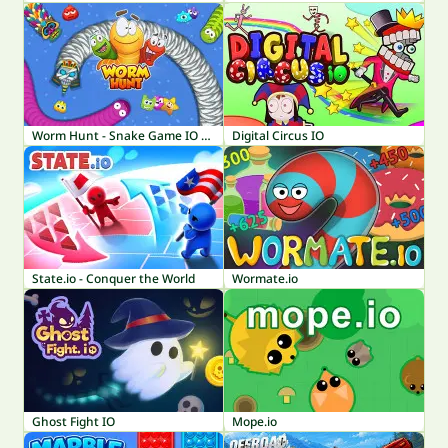
Worm Hunt - Snake Game IO Zone
Digital Circus IO
State.io - Conquer the World
Wormate.io
Ghost Fight IO
Mope.io