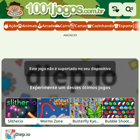
Ação
Animais
Arcade
Carro
Cartas
Cozinhando
Esporte
M
Este jogo não é suportado no seu dispositivo
Experimente um desses ótimos jogos
Slither.io
Worms Zone
Butterfly Kyodai
Bubble Shooter World Cup
Diep.io