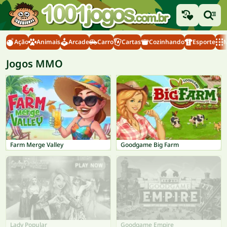
Ação
Animais
Arcade
Carro
Cartas
Cozinhando
Esporte
M
Jogos MMO
Farm Merge Valley
Goodgame Big Farm
Lady Popular
Goodgame Empire