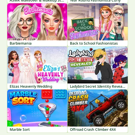
ASMR Makeover & Makeup Studio
Year Round Fashionista Curly
Barbiemania
Back to School Fashionistas
Elizas Heavenly Wedding
Ladybird Secret Identity Revealed
Marble Sort
Offroad Crash Climber 4X4