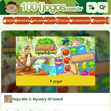
Ação
Animais
Arcade
Carro
Cartas
Cozinhando
Esporte
M
Jogar
Vega Mix 2: Mystery Of Island