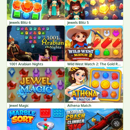
Jewels Blitz 6
Jewels Blitz 5
1001 Arabian Nights
Wild West Match 2: The Gold Rush
Jewel Magic
Athena Match