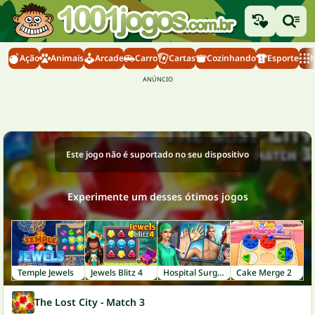
Ação
Animais
Arcade
Carro
Cartas
Cozinhando
Esporte
M
Este jogo não é suportado no seu dispositivo
Experimente um desses ótimos jogos
Temple Jewels
Jewels Blitz 4
Hospital Surgeon: Doctor Game
Cake Merge 2
The Lost City - Match 3