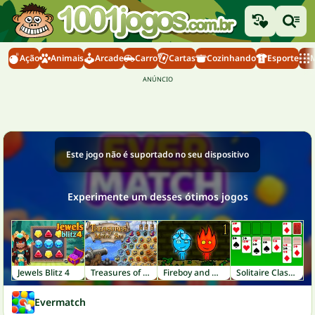
Ação
Animais
Arcade
Carro
Cartas
Cozinhando
Esporte
M
Este jogo não é suportado no seu dispositivo
Experimente um desses ótimos jogos
Jewels Blitz 4
Treasures of the Mystic Sea
Fireboy and Watergirl 1: Forest Temple
Solitaire Classic
Evermatch