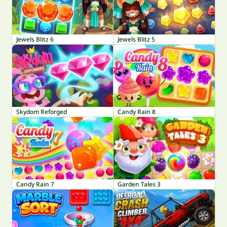
Jewels Blitz 6
Jewels Blitz 5
Skydom Reforged
Candy Rain 8
Candy Rain 7
Garden Tales 3