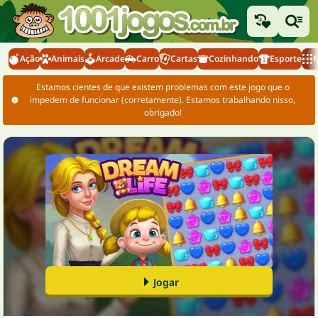
Ação
Animais
Arcade
Carro
Cartas
Cozinhando
Esporte
M
Estamos cientes de que existem problemas com este jogo que o
impedem de funcionar (corretamente). Estamos trabalhando nisso,
obrigado!
Jogar