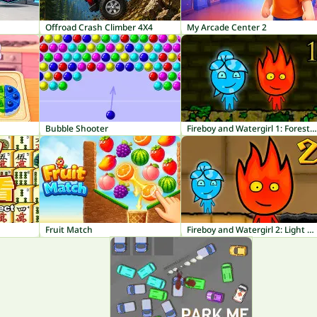
Offroad Crash Climber 4X4
My Arcade Center 2
Bubble Shooter
Fireboy and Watergirl 1: Forest Temple
Fruit Match
Fireboy and Watergirl 2: Light Temple