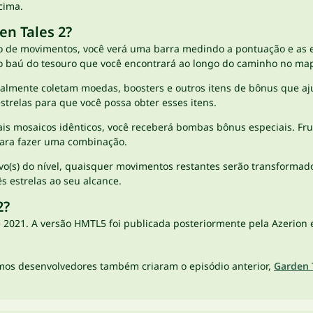
cima.
en Tales 2?
de movimentos, você verá uma barra medindo a pontuação e as es
 e o baú do tesouro que você encontrará ao longo do caminho no map
almente coletam moedas, boosters e outros itens de bônus que aju
trelas para que você possa obter esses itens.
is mosaicos idênticos, você receberá bombas bônus especiais. Fr
para fazer uma combinação.
ivo(s) do nível, quaisquer movimentos restantes serão transforma
s estrelas ao seu alcance.
2?
 de 2021. A versão HMTL5 foi publicada posteriormente pela Azeri
esmos desenvolvedores também criaram o episódio anterior,
Garden 