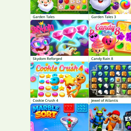
Garden Tales
Garden Tales 3
Skydom Reforged
Candy Rain 8
Cookie Crush 4
Jewel of Atlantis