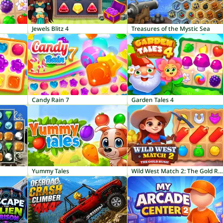
Jewels Blitz 4
Treasures of the Mystic Sea
Candy Rain 7
Garden Tales 4
Yummy Tales
Wild West Match 2: The Gold Rush