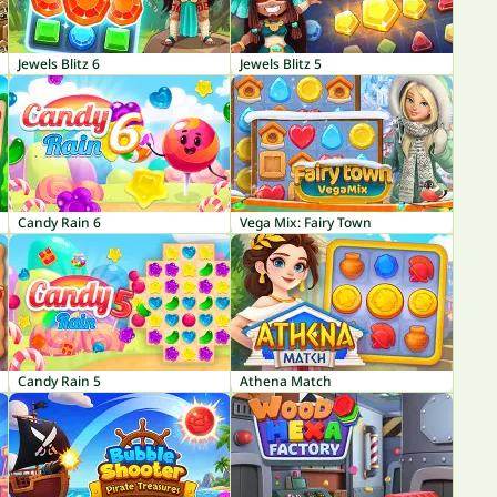
Jewels Blitz 6
Jewels Blitz 5
Candy Rain 6
Vega Mix: Fairy Town
Candy Rain 5
Athena Match