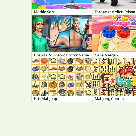
Marble Sort
Escape the Alien Prison
Hospital Surgeon: Doctor Game
Cake Merge 2
Kris Mahjong
Mahjong Connect