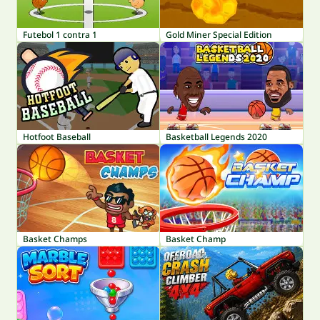
Futebol 1 contra 1
Gold Miner Special Edition
Hotfoot Baseball
Basketball Legends 2020
Basket Champs
Basket Champ