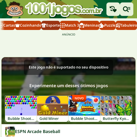
Cartas
Cozinhando
Esporte
Match 3
Meninas
Puzzle
Tabuleiro
Este jogo não é suportado no seu dispositivo
Experimente um desses ótimos jogos
NOVO
Bubble Shooter
Gold Miner
Bubble Shooter: Pirate Treasures
Butterfly Kyodai
ESPN Arcade Baseball