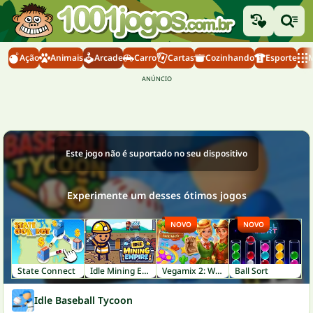
Ação
Animais
Arcade
Carro
Cartas
Cozinhando
Esporte
M
Este jogo não é suportado no seu dispositivo
Experimente um desses ótimos jogos
NOVO
NOVO
State Connect
Idle Mining Empire
Vegamix 2: Wild West
Ball Sort
Idle Baseball Tycoon