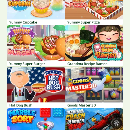
Yummy Cupcake
Yummy Super Pizza
Yummy Super Burger
Grandma Recipe Ramen
Hot Dog Bush
Goods Master 3D