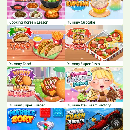
Cooking Korean Lesson
Yummy Cupcake
Yummy Taco!
Yummy Super Pizza
Yummy Super Burger
Yummy Ice Cream Factory