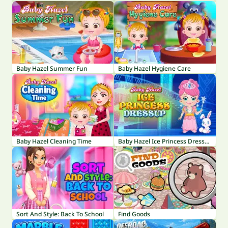
Baby Hazel Summer Fun
Baby Hazel Hygiene Care
Baby Hazel Cleaning Time
Baby Hazel Ice Princess Dressup
Sort And Style: Back To School
Find Goods