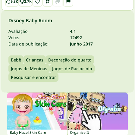
9.8K
2.7K
Disney Baby Room
Avaliação:
4.1
Votos:
12492
Data de publicação:
Junho 2017
Bebê
Crianças
Decoração do quarto
Jogos de Meninas
Jogos de Raciocínio
Pesquisar e encontrar
Baby Hazel Skin Care
Organize It